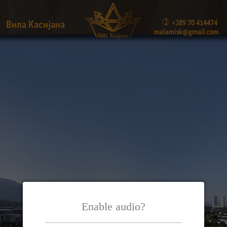
)
+389 70 414474
Вила Касијана 
malamisk@gmail.com
Enable audio?